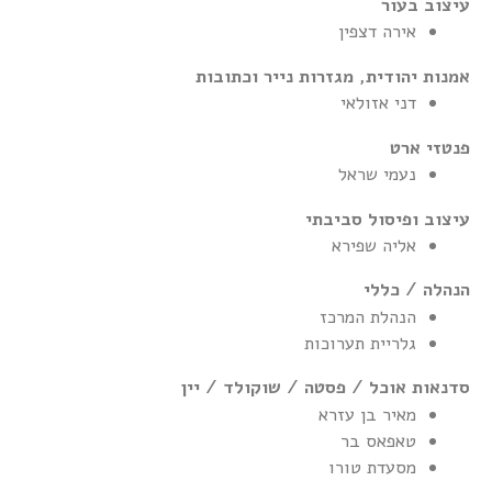
עיצוב בעור
אירה דצפין
אמנות יהודית, מגזרות נייר וכתובות
דני אזולאי
פנטזי ארט
נעמי שראל
עיצוב ופיסול סביבתי
אליה שפירא
הנהלה / כללי
הנהלת המרכז
גלריית תערוכות
סדנאות אוכל / פסטה / שוקולד / יין
מאיר בן עזרא
טאפאס בר
מסעדת טורו