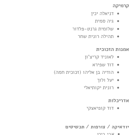
קרמיקה
דניאלה יכין
גיה סמית
שלומית גרנט-פלדור
תהילה רונית שחר
אמנות הזכוכית
לאוניד קריצ'ון
דוד שפירא
הודיה בן אליהו (זכוכית חמה)
יעל ולוך
רונית יקותיאלי
אדריכלות
דוד קופיאצקי
יודאיקה / צורפות / תכשיטים
אבי בירן