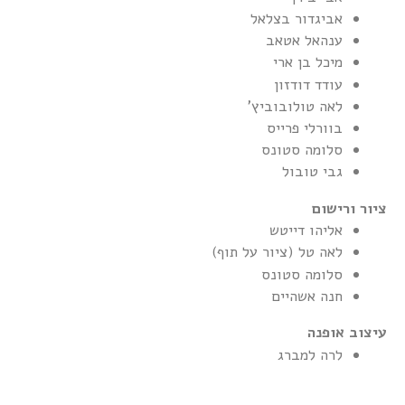
אביגדור בצלאל
ענהאל אטאב
מיכל בן ארי
עודד דודזון
לאה טולובוביץ'
בוורלי פרייס
סלומה סטונס
גבי טובול
ציור ורישום
אליהו דייטש
לאה טל (ציור על תוף)
סלומה סטונס
חנה אשהיים
עיצוב אופנה
לרה למברג