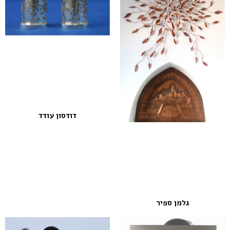
דודסון עודד
גלמן ספיר