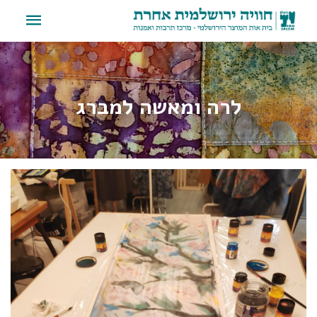
לרה ומאשה למברג