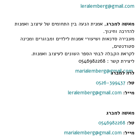
leralemberg@gmail.com
מאשה למברג
, אמנית הנעה בין התחומים של עיצוב ואמנות
להדרכה וחינוך.
מעבירה סדנאות ושיעורי אמנות לילדים ומבוגרים ומכינה
סטודנטים,
לקראת הקבלה לבתי הספר השונים לעיצוב ואמנות.
ליצירת קשר : 0546982268
marialemberg@gmail.com
לרה למברג
טל:
0526-399437
מייל:
leralemberg@gmail.com
מאשה למברג
טל:
0546982268
מייל:
marialemberg@gmail.com