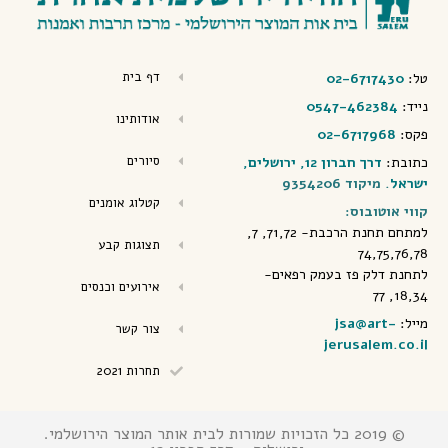
דף בית
טל:
02-6717430
נייד:
0547-462384
אודותינו
פקס:
02-6717968
סיורים
כתובת:
דרך חברון 12, ירושלים,
ישראל
. מיקוד 9354206
קטלוג אומנים
קווי אוטובוס:
למתחם תחנת הרכבת- 71,72, 7,
תצוגות קבע
74,75,76,78
לתחנת דלק פז בעמק רפאים-
אירועים וכנסים
18,34, 77
מייל:
jsa@art-
צור קשר
jerusalem.co.il
תחרות 2021
© 2019 כל הזכויות שמורות לבית אותר המוצר הירושלמי.