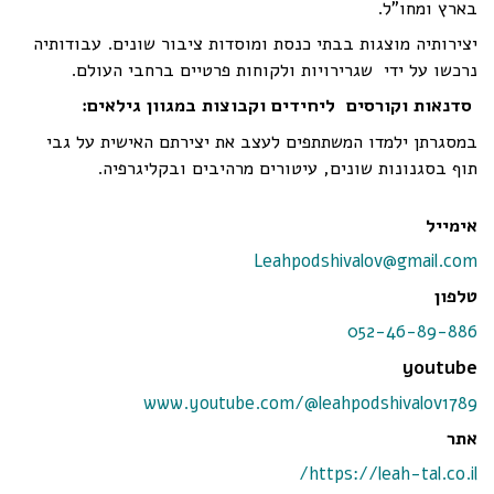
בארץ ומחו"ל.
יצירותיה מוצגות בבתי כנסת ומוסדות ציבור שונים. עבודותיה
נרכשו על ידי שגרירויות ולקוחות פרטיים ברחבי העולם.
סדנאות וקורסים ליחידים וקבוצות במגוון גילאים:
במסגרתן ילמדו המשתתפים לעצב את יצירתם האישית על גבי
תוף בסגנונות שונים,
עיטורים מרהיבים ובקליגרפיה.
אימייל
Leahpodshivalov@gmail.com
טלפון
052-46-89-886
youtube
www.youtube.com/@leahpodshivalov1789
אתר
https://leah-tal.co.il/