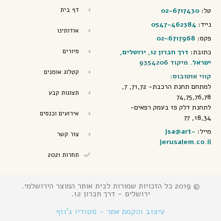
דף בית
טל:
02-6717430
נייד:
0547-462384
אודותינו
פקס:
02-6717968
סיורים
כתובת:
דרך חברון 12, ירושלים,
ישראל
. מיקוד 9354206
קטלוג אומנים
קווי אוטובוס:
למתחם תחנת הרכבת- 71,72, 7,
תצוגות קבע
74,75,76,78
לתחנת דלק פז בעמק רפאים-
אירועים וכנסים
18,34, 77
מייל:
jsa@art-
צור קשר
jerusalem.co.il
תחרות 2021
© 2019 כל הזכויות שמורות לבית אותר המוצר הירושלמי.
ירושלים - דרך חברון 12.
עיצוב והקמת אתר - סטודיו ג'וזף