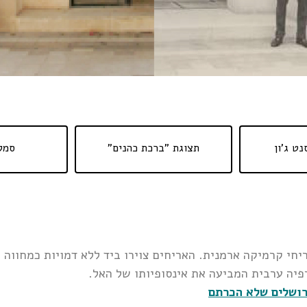
נט ג'ון
תצוגת "ברכת כהנים"
סמל
חדר באריחי קרמיקה ארמנית. האריחים צוירו ביד ללא דמויות כמחו
פיה ערבית המביעה את אינסופיותו של האל.
רושלים שלא הכרתם