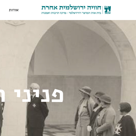
אודות
ס
פניני 