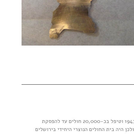
במקום פעל בית חולים לחולי עיניים – מסדר סט. ג'ון האנגלי. הבניין שימש כמרפאות חוץ של בית החולים עד שנת 1947 וטיפל בכ-20,000 חולים עד להפסקת
לכן היה בית החולים הנוצרי היחידי בירושלים