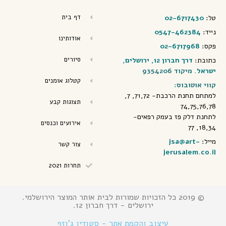
דף בית
טל:
02-6717430
נייד:
0547-462384
אודותינו
פקס:
02-6717968
סיורים
כתובת:
דרך חברון 12, ירושלים,
ישראל
. מיקוד 9354206
קטלוג אומנים
קווי אוטובוס:
למתחם תחנת הרכבת- 71,72, 7,
תצוגות קבע
74,75,76,78
לתחנת דלק פז בעמק רפאים-
אירועים וכנסים
18,34, 77
מייל:
jsa@art-
צור קשר
jerusalem.co.il
תחרות 2021
© 2019 כל הזכויות שמורות לבית אותר המוצר הירושלמי.
ירושלים - דרך חברון 12.
עיצוב והקמת אתר - סטודיו ג'וזף