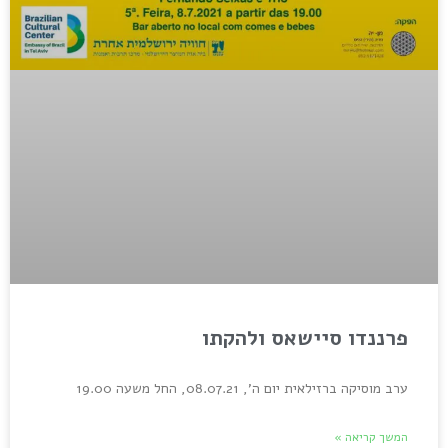
פרננדו סיישאס ולהקתו
ערב מוסיקה ברזילאית יום ה', 08.07.21, החל משעה 19.00
המשך קריאה »