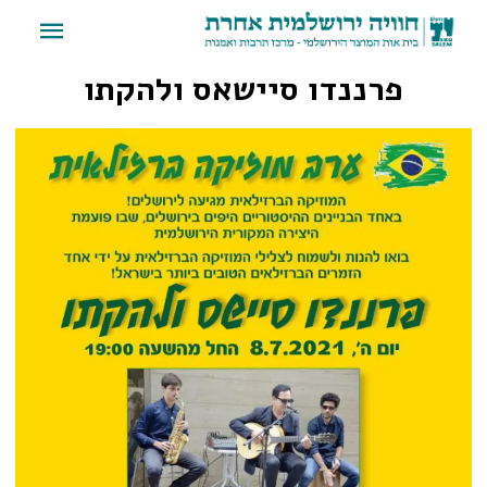
פרננדו סיישאס ולהקתו
פרננדו סיישאס ולהקתו