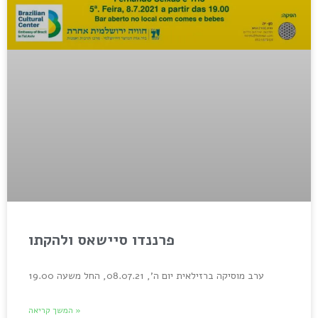
פרננדו סיישאס ולהקתו
ערב מוסיקה ברזילאית יום ה’, 08.07.21, החל משעה 19.00
המשך קריאה »