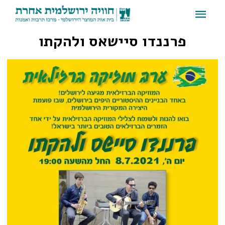
פרננדו סיישאס ולהקתו
פרננדו סיישאס ולהקתו